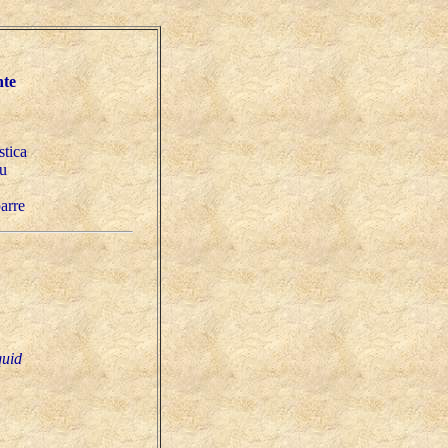
nte
stica
lu
barre
quid