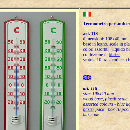
Termometro per ambie
art. 118
dimensioni: 198x40 mm
base in legno, scala in pla
colori assortiti - liquido b
confezione in
blister
scatola 10 pz. - codice a 
art. 118
size: 198x40 mm
wood base, plastic scale
assorted colours - blue li
blister
pack - box 10 pcs.
bar code