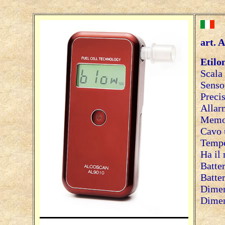
art. 
Etilo
Scala 
Senso
Preci
Allarm
Memor
Cavo u
Tempe
Ha il
Batte
Batte
Dimen
Dimen